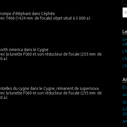
trompe d’éléphant dans Céphée
ec T406 (1424 mm de focale) objet situé à 3 000 a.l
L
Le
ca
orth America dans le Cygne
L’
ec la lunette FS60 et son réducteur de focale (255 mm de
0 a.l
L’
L’
Ar
Éc
telles du cygne dans le Cygne, rémanent de supernova
ec la lunette FS60 et son réducteur de focale (255 mm de
An
0 a.l.
Qu
À 
20
An