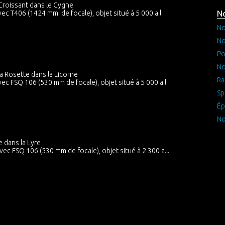
roissant dans le Cygne
ec T406 (1424 mm de focale), objet situé à 5 000 a.l.
No
No
No
Po
No
 Rosette dans la Licorne
Ra
c FSQ 106 (530 mm de focale), objet situé à 5 000 a.l.
Sp
Ép
No
 dans la Lyre
ec FSQ 106 (530 mm de focale), objet situé à 2 300 a.l.