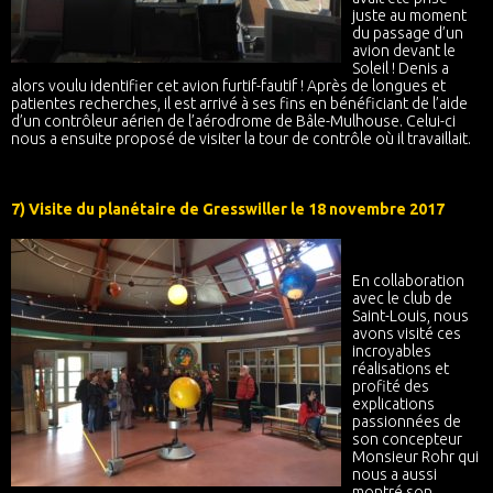
juste au moment
du passage d’un
avion devant le
Soleil ! Denis a
alors voulu identifier cet avion furtif-fautif ! Après de longues et
patientes recherches, il est arrivé à ses fins en bénéficiant de l’aide
d’un contrôleur aérien de l’aérodrome de Bâle-Mulhouse. Celui-ci
nous a ensuite proposé de visiter la tour de contrôle où il travaillait.
7) Visite du planétaire de Gresswiller le 18 novembre 2017
En collaboration
avec le club de
Saint-Louis, nous
avons visité ces
incroyables
réalisations et
profité des
explications
passionnées de
son concepteur
Monsieur Rohr qui
nous a aussi
montré son