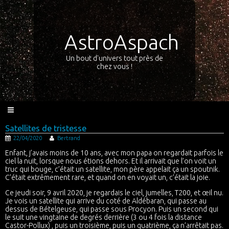
AstroAspach
Un bout d'univers tout près de
chez vous !
Satellites de tristesse
22/04/2020
Bertrand
Enfant, j’avais moins de 10 ans, avec mon papa on regardait parfois le
ciel la nuit, lorsque nous étions dehors. Et il arrivait que l’on voit un
truc qui bouge, c’était un satellite, mon père appelait ça un spoutnik.
C’était extrêmement rare, et quand on en voyait un, c’était la joie.
Ce jeudi soir, 9 avril 2020, je regardais le ciel, jumelles, T200, et œil nu.
Je vois un satellite qui arrive du coté de Aldébaran, qui passe au
dessus de Bételgeuse, qui passe sous Procyon. Puis un second qui
le suit une vingtaine de degrés derrière (3 ou 4 fois la distance
Castor-Pollux) , puis un troisième, puis un quatrième, ça n’arrêtait pas.