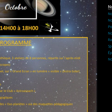
No
No
No
Po
No
Ra
Sp
Ép
No