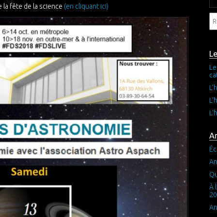
 la fête de la science
(en cliquant ici)
L
Le
ca
L’
L’
L’
Ar
Éc
An
Qu
À 
20
An