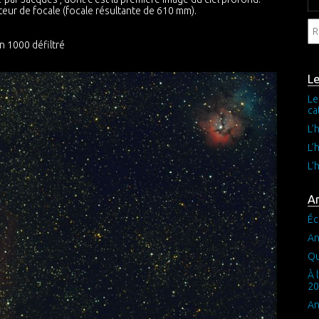
ur de focale (focale résultante de 610 mm).
n 1000 défiltré
L
Le
ca
L’
L’
L’
Ar
Éc
An
Qu
À 
20
An