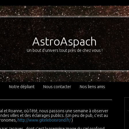
AstroAspach
Un bout d'univers tout près de chez vous !
3
Notre dépliant
Nous contacter
Nos liens amis
nial et Roanne, où l’été, nous passons une semaine à observer
andes villes et des éclairages publics. (Un peu de pub, c’est au
stronomes,
http://www.giteleboisrond.fr/
)
 par Jacques , dont c’est la première image du ciel profond.