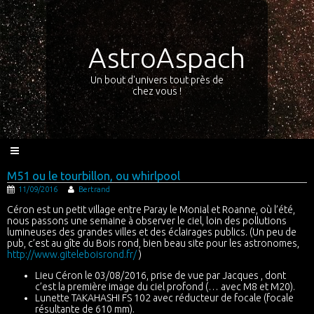
AstroAspach
Un bout d'univers tout près de
chez vous !
M51 ou le tourbillon, ou whirlpool
11/09/2016
Bertrand
Céron est un petit village entre Paray le Monial et Roanne, où l’été,
nous passons une semaine à observer le ciel, loin des pollutions
lumineuses des grandes villes et des éclairages publics. (Un peu de
pub, c’est au gîte du Bois rond, bien beau site pour les astronomes,
http://www.giteleboisrond.fr/
)
Lieu Céron le 03/08/2016, prise de vue par Jacques , dont
c’est la première image du ciel profond (… avec M8 et M20).
Lunette TAKAHASHI FS 102 avec réducteur de focale (focale
résultante de 610 mm).