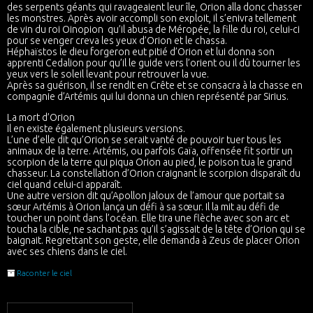
des serpents géants qui ravageaient leur île, Orion alla donc chasser
les monstres. Après avoir accompli son exploit, il s’enivra tellement
de vin du roi Oinopion qu’il abusa de Méropée, la fille du roi, celui-ci
pour se venger creva les yeux d’Orion et le chassa.
Héphaïstos le dieu forgeron eut pitié d’Orion et lui donna son
apprenti Cedalion pour qu’il le guide vers l’orient ou il dû tourner les
yeux vers le soleil levant pour retrouver la vue.
Après sa guérison, il se rendit en Crête et se consacra à la chasse en
compagnie d’Artémis qui lui donna un chien représenté par Sirius.
La mort d’Orion
Il en existe également plusieurs versions.
L’une d’elle dit qu’Orion se serait vanté de pouvoir tuer tous les
animaux de la terre. Artémis, ou parfois Gaïa, offensée fit sortir un
scorpion de la terre qui piqua Orion au pied, le poison tua le grand
chasseur. La constellation d’Orion craignant le scorpion disparaît du
ciel quand celui-ci apparaît.
Une autre version dit qu’Apollon jaloux de l’amour que portait sa
sœur Artémis à Orion lança un défi à sa sœur. Il la mit au défi de
toucher un point dans l’océan. Elle tira une flèche avec son arc et
toucha la cible, ne sachant pas qu’il s’agissait de la tête d’Orion qui se
baignait. Regrettant son geste, elle demanda à Zeus de placer Orion
avec ses chiens dans le ciel.
Raconter le ciel