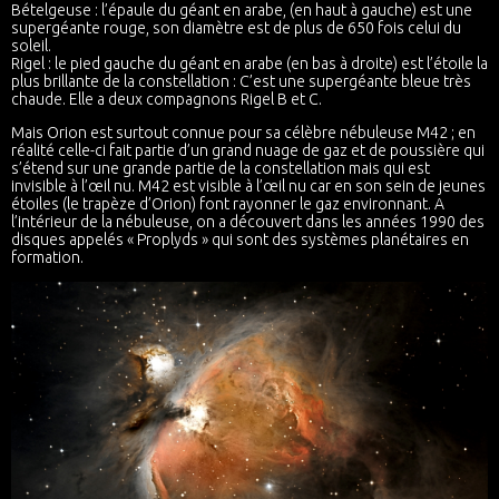
Bételgeuse : l’épaule du géant en arabe, (en haut à gauche) est une
supergéante rouge, son diamètre est de plus de 650 fois celui du
soleil.
Rigel : le pied gauche du géant en arabe (en bas à droite) est l’étoile la
plus brillante de la constellation : C’est une supergéante bleue très
chaude. Elle a deux compagnons Rigel B et C.
Mais Orion est surtout connue pour sa célèbre nébuleuse M42 ; en
réalité celle-ci fait partie d’un grand nuage de gaz et de poussière qui
s’étend sur une grande partie de la constellation mais qui est
invisible à l’œil nu. M42 est visible à l’œil nu car en son sein de jeunes
étoiles (le trapèze d’Orion) font rayonner le gaz environnant. A
l’intérieur de la nébuleuse, on a découvert dans les années 1990 des
disques appelés « Proplyds » qui sont des systèmes planétaires en
formation.