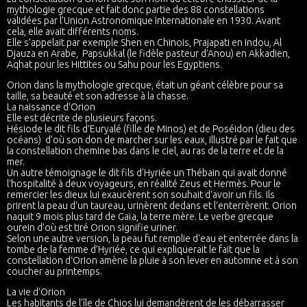
mythologie grecque et fait donc partie des 88 constellations
validées par l’Union Astronomique Internationale en 1930. Avant
cela, elle avait différents noms.
Elle s’appelait par exemple Shen en Chinois, Prajapati en Indou, Al
Djauza en Arabe, Papsukkal (le fidèle pasteur d’Anou) en Akkadien,
Aqhat pour les Hittites ou Sahu pour les Egyptiens.
Orion dans la mythologie grecque, était un géant célèbre pour sa
taille, sa beauté et son adresse à la chasse.
La naissance d‘Orion
Elle est décrite de plusieurs façons.
Hésiode le dit fils d‘Euryalé (fille de Minos) et de Poséidon (dieu des
océans) d’où son don de marcher sur les eaux, illustré par le fait que
la constellation chemine bas dans le ciel, au ras de la terre et de la
mer.
Un autre témoignage le dit fils d’Hyriée un Thébain qui avait donné
l‘hospitalité à deux voyageurs, en réalité Zeus et Hermès. Pour le
remercier les dieux lui exaucèrent son souhait d‘avoir un fils. Ils
prirent la peau d‘un taureau, urinèrent dedans et l‘enterrèrent. Orion
naquit 9 mois plus tard de Gaïa, la terre mère. Le verbe grecque
ourein d’où est tiré Orion signifie uriner.
Selon une autre version, la peau fut remplie d‘eau et enterrée dans la
tombe de la femme d’Hyriée, ce qui expliquerait le fait que la
constellation d‘Orion amène la pluie à son lever en automne et à son
coucher au printemps.
La vie d‘Orion
Les habitants de l’île de Chios lui demandèrent de les débarrasser