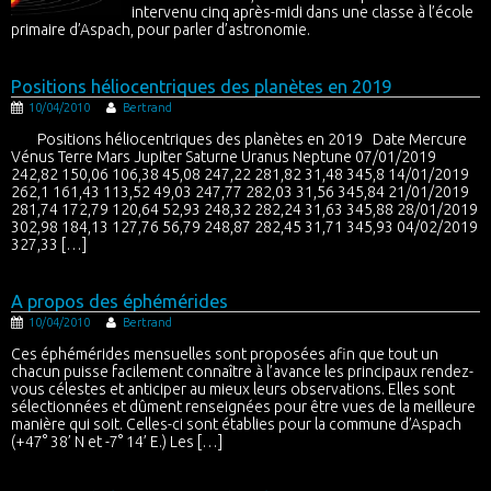
intervenu cinq après-midi dans une classe à l’école
primaire d’Aspach, pour parler d’astronomie.
Positions héliocentriques des planètes en 2019
10/04/2010
Bertrand
Positions héliocentriques des planètes en 2019 Date Mercure
Vénus Terre Mars Jupiter Saturne Uranus Neptune 07/01/2019
242,82 150,06 106,38 45,08 247,22 281,82 31,48 345,8 14/01/2019
262,1 161,43 113,52 49,03 247,77 282,03 31,56 345,84 21/01/2019
281,74 172,79 120,64 52,93 248,32 282,24 31,63 345,88 28/01/2019
302,98 184,13 127,76 56,79 248,87 282,45 31,71 345,93 04/02/2019
327,33 […]
A propos des éphémérides
10/04/2010
Bertrand
Ces éphémérides mensuelles sont proposées afin que tout un
chacun puisse facilement connaître à l’avance les principaux rendez-
vous célestes et anticiper au mieux leurs observations. Elles sont
sélectionnées et dûment renseignées pour être vues de la meilleure
manière qui soit. Celles-ci sont établies pour la commune d’Aspach
(+47° 38’ N et -7° 14’ E.) Les […]